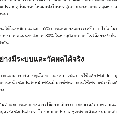
ัวแปรจากคู่อื่นมาทำให้แผนพังในนาทีสุดท้าย ต่างจากบอลชุดที่อาจท
ั้งหมด
์เกมได้ในระดับที่แม่นยำ 55% การแทงบอลเดี่ยวจะสร้างกำไรได้ใ
งการความแม่นยำถึงกว่า 80% ในทุกคู่ถึงจะทำกำไรได้อย่างยั่งยืน ต
่ากัน
ย่างมีระบบและวัดผลได้จริง
างแผนการบริหารทุนได้อย่างมีระบบ เช่น การใช้หลัก Flat Betting ท
ก่อนหน้า ซึ่งเป็นวิธีที่นักพนันมืออาชีพหลายคนใช้เพราะช่วยป้
ทาง
ถบันทึกผลการแทงบอลเดี่ยวได้อย่างเป็นระบบ ติดตามอัตราความแ
อมูลจริง ซึ่งเป็นสิ่งที่ทำได้ยากมากกับบอลชุดเพราะตัวแปรมีมากเก