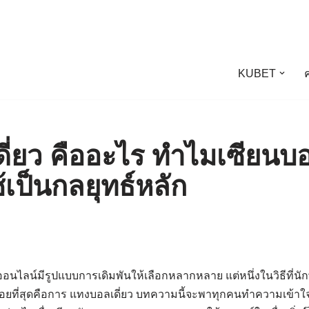
KUBET
ี่ยว คืออะไร ทำไมเซียนบอ
้เป็นกลยุทธ์หลัก
น์มีรูปแบบการเดิมพันให้เลือกหลากหลาย แต่หนึ่งในวิธีที่นัก
่อยที่สุดคือการ แทงบอลเดี่ยว บทความนี้จะพาทุกคนทำความเข้าใ