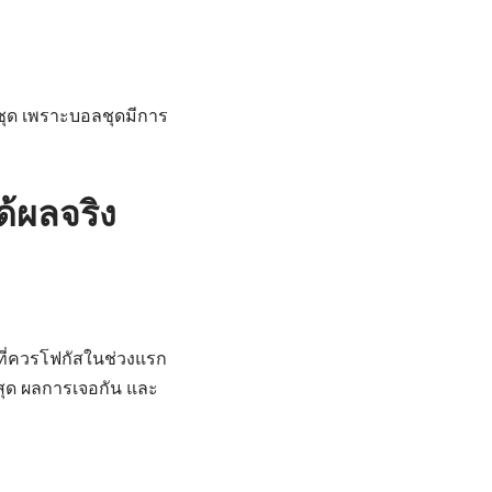
ลชุด เพราะบอลชุดมีการ
ด้ผลจริง
กที่ควรโฟกัสในช่วงแรก
่าสุด ผลการเจอกัน และ