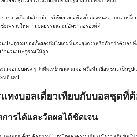
ช้บ่อยที่สุดในการแทงบอลเดี่ยวมีอยู่สามแบบหลัก ได้แก่
อการวางเดิมพันโดยมีการให้ต่อ เช่น ทีมเต็งต้องชนะมากกว่าหนึ่งประ
เชียเพราะให้ความยุติธรรมและมีอัตราต่อรองที่ดี
ประตูรวมของทั้งสองทีมในเกมนั้นจะสูงกว่าหรือต่ำกว่าตัวเลขที่
ยจำนวนประตูรวมให้ถูก
สมอแบบตรง ๆ ว่าทีมเหย้าชนะ เสมอ หรือทีมเยือนชนะ เป็นรูปแบบที
าแฮนดิแคป
ทงบอลเดี่ยวเทียบกับบอลชุดที่ต้อ
จัดการได้และวัดผลได้ชัดเจน
าร แทงบอลเดี่ยว คือความโปร่งใสของความเสี่ยง เมื่อวางเดิมพันในคู