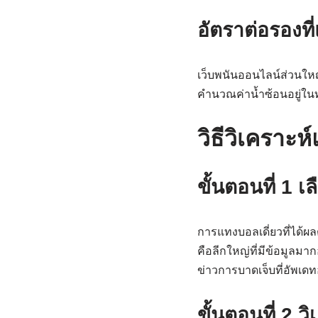
อัตราต่อรองท
เว็บพนันออนไลน์ส่วนใหญ
คำนวณค่าน้ำซ้อนอยู่ในทุก
วิธีวิเคราะ
ขั้นตอนที่ 1 เล
การแทงบอลเดี่ยวที่ได้ผล
คือลีกใหญ่ที่มีข้อมูลมา
ข่าวการบาดเจ็บที่อัพเด
ขั้นตอนที่ 2 