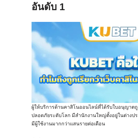
อันดับ 1
ผู้ให้บริการด้านคาสิโนออนไลน์ที่ได้รับใบอนุ
ปลอดภัยระดับโลก มีสำนักงานใหญ่ตั้งอยู่ในต่างป
มีผู้ใช้งานมากกว่าแสนรายต่อเดือน