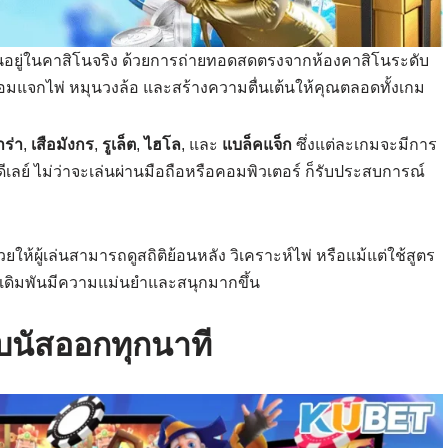
อยู่ในคาสิโนจริง ด้วยการถ่ายทอดสดตรงจากห้องคาสิโนระดับ
ร้อมแจกไพ่ หมุนวงล้อ และสร้างความตื่นเต้นให้คุณตลอดทั้งเกม
ร่า
,
เสือมังกร
,
รูเล็ต
,
ไฮโล
, และ
แบล็คแจ็ก
ซึ่งแต่ละเกมจะมีการ
ีเลย์ ไม่ว่าจะเล่นผ่านมือถือหรือคอมพิวเตอร์ ก็รับประสบการณ์
ให้ผู้เล่นสามารถดูสถิติย้อนหลัง วิเคราะห์ไพ่ หรือแม้แต่ใช้สูตร
การเดิมพันมีความแม่นยำและสนุกมากขึ้น
บนัสออกทุกนาที