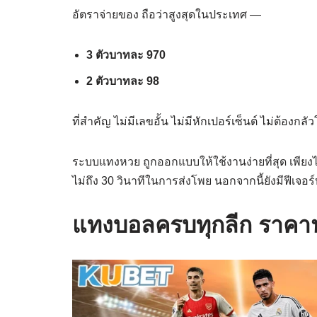
อัตราจ่ายของ ถือว่าสูงสุดในประเทศ —
3 ตัวบาทละ 970
2 ตัวบาทละ 98
ที่สำคัญ ไม่มีเลขอั้น ไม่มีหักเปอร์เซ็นต์ ไม่ต้องกล
ระบบแทงหวย ถูกออกแบบให้ใช้งานง่ายที่สุด เพียงไม่
ไม่ถึง 30 วินาทีในการส่งโพย นอกจากนี้ยังมีฟีเจ
แทงบอลครบทุกลีก ราคาน้ำ