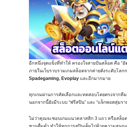
อีกหนึ่งจุดแข็งที่ทำให้ ครองใจสายปั่นสล็อต คือ “
ภายในเว็บรวบรวมเกมสล็อตจากค่ายดังระดับโลกกว่
Spadegaming, Evoplay
และอีกมากมาย
ทุกเกมผ่านการคัดเลือกและทดสอบโดยตรงจากทีมงาน 
นอกจากนี้ยังมีระบบ “ฟรีสปิน” และ “แจ็กพอตสุ่มรายชั
ไม่ว่าคุณจะชอบเกมแนวคลาสสิก 3 แถว หรือสล็อต
ชวนดื่มด่ำ ทำให้ทุกการสปินเต็มไปด้วยความสนุ