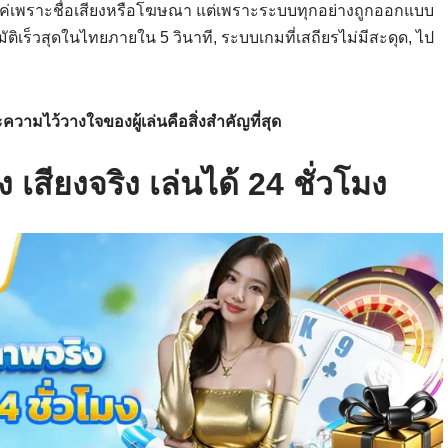
ใช่แค่เพราะชื่อเสียงหรือโฆษณา แต่เพราะระบบทุกอย่างถูกออกแบบ
มัติเร็วสุดในไทยภายใน 5 วินาที, ระบบเกมที่เสถียรไม่มีสะดุด, ไป
ความไว้วางใจของผู้เล่นคือสิ่งสำคัญที่สุด
สียงจริง เล่นได้ 24 ชั่วโมง