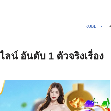
KUBET
์ อันดับ 1 ตัวจริงเรื่อง