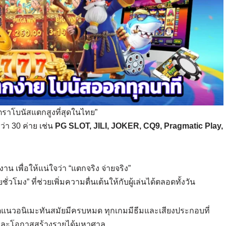
อัตราโบนัสแตกสูงที่สุดในไทย”
า 30 ค่าย เช่น
PG SLOT, JILI, JOKER, CQ9, Pragmatic Play,
เพื่อให้แน่ใจว่า “แตกจริง จ่ายจริง”
่วโมง” ที่ช่วยเพิ่มความตื่นเต้นให้กับผู้เล่นได้ตลอดทั้งวัน
แนวอนิเมะทันสมัยมีครบหมด ทุกเกมมีธีมและเสียงประกอบที่
กและโอกาสสร้างรายได้มหาศาล