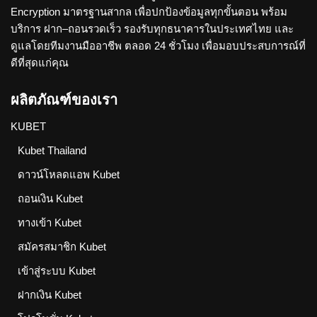
Encryption มาตรฐานสากล เพื่อปกป้องข้อมูลทุกขั้นตอน พร้อม
บริการ ฝาก–ถอนรวดเร็ว รองรับทุกธนาคารในประเทศไทย และ
ดูแลโดยทีมงานมืออาชีพ ตลอด 24 ชั่วโมง เพื่อมอบประสบการณ์ที่
ดีที่สุดแก่คุณ
ผลิตภัณฑ์ของเรา
KUBET
Kubet Thailand
ดาวน์โหลดแอพ Kubet
ถอนเงิน Kubet
ทางเข้า Kubet
สมัครสมาชิก Kubet
เข้าสู่ระบบ Kubet
ฝากเงิน Kubet