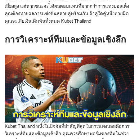
เสี่ยงสูง แต่หากชนะจะได้ผลตอบแทนที่มากกว่าการแทงบอลเต็ง
คุณต้องทายผลการแข่งขันหลายคู่พร้อมกัน ถ้าคู่ใดคู่หนึ่งทายผิด
คุณจะเสียเงินเดิมพันทั้งหมด Kubet Thailand
การวิเคราะห์ทีมและข้อมูลเชิงลึก
Kubet Thailand หนึ่งในปัจจัยที่สำคัญที่สุดในการแทงบอลคือการ
วิเคราะห์ทีมและข้อมูลเชิงลึก คุณควรศึกษาฟอร์มของทีมในช่วง