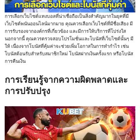
การเลือกเว็บไซต์แทงบอลที่น่าเชื่อถือเป็นสิ่งสำคัญมากในยุคที่มี
เว็บไซต์พนันออนไลน์มากมาย คุณควรเลือกเว็บไซต์ที่มีชื่อเสียง มี
การรับรองจากองค์กรที่เกี่ยวข้อง และมีการให้บริการที่โปร่งใส
นอกจากนี้ คุณควรตรวจสอบโปรโมชั่นและโบนัสที่เว็บไซต์นั้นๆ มี
ให้ เนื่องจากโบนัสที่คุ้มค่าจะช่วยเพิ่มโอกาสในการทำกำไร เช่น
โบนัสต้อนรับสำหรับสมาชิกใหม่ โบนัสฝากเงินครั้งแรก หรือโบนัส
การคืนเงิน
การเรียนรู้จากความผิดพลาดและ
การปรับปรุง