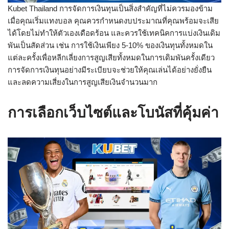
Kubet Thailand การจัดการเงินทุนเป็นสิ่งสำคัญที่ไม่ควรมองข้าม
เมื่อคุณเริ่มแทงบอล คุณควรกำหนดงบประมาณที่คุณพร้อมจะเสีย
ได้โดยไม่ทำให้ตัวเองเดือดร้อน และควรใช้เทคนิคการแบ่งเงินเดิม
พันเป็นสัดส่วน เช่น การใช้เงินเพียง 5-10% ของเงินทุนทั้งหมดใน
แต่ละครั้งเพื่อหลีกเลี่ยงการสูญเสียทั้งหมดในการเดิมพันครั้งเดียว
การจัดการเงินทุนอย่างมีระเบียบจะช่วยให้คุณเล่นได้อย่างยั่งยืน
และลดความเสี่ยงในการสูญเสียเงินจำนวนมาก
การเลือกเว็บไซต์และโบนัสที่คุ้มค่า