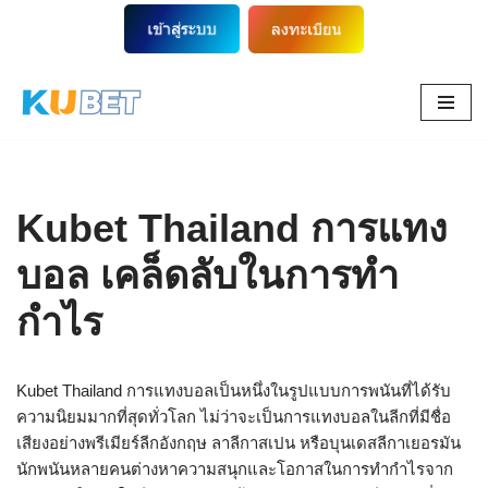
Skip
to
content
Kubet Thailand การแทง
บอล เคล็ดลับในการทำ
กำไร
Kubet Thailand การแทงบอลเป็นหนึ่งในรูปแบบการพนันที่ได้รับ
ความนิยมมากที่สุดทั่วโลก ไม่ว่าจะเป็นการแทงบอลในลีกที่มีชื่อ
เสียงอย่างพรีเมียร์ลีกอังกฤษ ลาลีกาสเปน หรือบุนเดสลีกาเยอรมัน
นักพนันหลายคนต่างหาความสนุกและโอกาสในการทำกำไรจาก