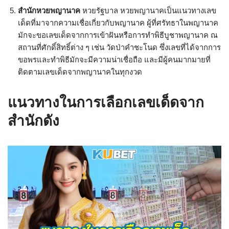
สำนักหวยพญานาค
หวยรัฐบาล หวยพญานาคเป็นแนวทางเลข
เด็ดที่มาจากความเชื่อเกี่ยวกับพญานาค ผู้ที่ศรัทธาในพญานาค
มักจะขอเลขเด็ดจากการเข้าฝันหรือการทำพิธีบูชาพญานาค ณ
สถานที่ศักดิ์สิทธิ์ต่าง ๆ เช่น วัดป่าคำชะโนด ซึ่งเลขที่ได้จากการ
ขอพรและทำพิธีมักจะมีความน่าเชื่อถือ และมีผู้คนมากมายที่
ติดตามเลขเด็ดจากพญานาคในทุกงวด
แนวทางในการเลือกเลขเด็ดจาก
สำนักดัง