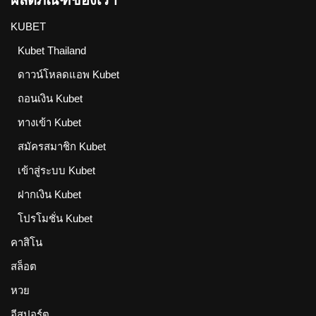
ผลิตภัณฑ์ของเรา
KUBET
Kubet Thailand
ดาวน์โหลดแอพ Kubet
ถอนเงิน Kubet
ทางเข้า Kubet
สมัครสมาชิก Kubet
เข้าสู่ระบบ Kubet
ฝากเงิน Kubet
โปรโมชั่น Kubet
คาสิโน
สล็อต
หวย
อีสปอร์ต