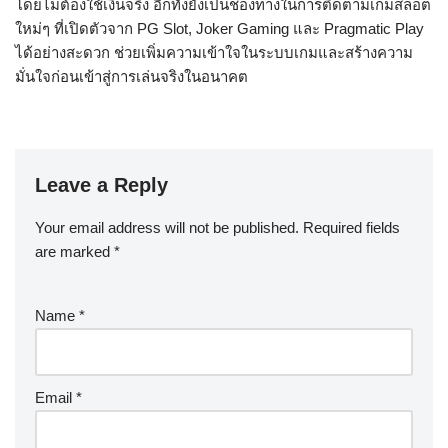
โดยไม่ต้องใช้เงินจริง อีกทั้งยังเป็นช่องทางในการติดตามเกมสล็อต
ใหม่ๆ ที่เปิดตัวจาก PG Slot, Joker Gaming และ Pragmatic Play
ได้อย่างสะดวก ช่วยเพิ่มความเข้าใจในระบบเกมและสร้างความ
มั่นใจก่อนเข้าสู่การเล่นจริงในอนาคต
Leave a Reply
Your email address will not be published.
Required fields
are marked
*
Name
*
Email
*