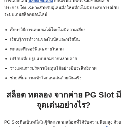
การเลือกเล่น
สล็อต ทดลอง
ก่อนเริ่มเดิมพันจริงมีข้อดีหลาย
ประการ โดยเฉพาะสำหรับผู้เล่นมือใหม่ที่ยังไม่มีประสบการณ์กับ
ระบบเกมสล็อตออนไลน์
ศึกษาวิธีการเล่นเกมได้โดยไม่มีความเสี่ยง
เรียนรู้การทำงานของโบนัสและฟรีสปิน
ทดลองฟีเจอร์พิเศษภายในเกม
เปรียบเทียบรูปแบบเกมจากหลายค่าย
วางแผนการบริหารเงินทุนได้อย่างมีประสิทธิภาพ
ช่วยเพิ่มความเข้าใจก่อนเล่นด้วยเงินจริง
สล็อต ทดลอง จากค่าย PG Slot มี
จุดเด่นอย่างไร?
PG Slot ถือเป็นหนึ่งในผู้พัฒนาเกมสล็อตที่ได้รับความนิยมสูง ด้วย