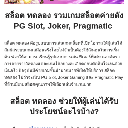
สล็อต ทดลอง รวมเกมสล็อตค่ายดัง
PG Slot, Joker, Pragmatic
สล็อต ทดลอง คือรูปแบบการเล่นเกมสล็อตที่เปิดโอกาสให้ผู้เล่นได้
สัมผัสระบบเกมเสมือนจริงโดยไม่จำเป็นต้องใช้เงินทุนในการเริ่ม
ต้น ช่วยให้สามารถเรียนรู้รูปแบบการเล่น ฟีเจอร์พิเศษ และอัตรา
การจ่ายรางวัลของแต่ละเกมได้อย่างละเอียดก่อนตัดสินใจเล่นด้วย
เงินจริง ปัจจุบันมีค่ายเกมชั้นนำมากมายที่เปิดให้บริการ สล็อต
ทดลอง ไม่ว่าจะเป็น PG Slot, Joker Gaming และ Pragmatic Play
ที่ล้วนมีเกมสล็อตคุณภาพให้เลือกเล่นจำนวนมาก
สล็อต ทดลอง ช่วยให้ผู้เล่นได้รับ
ประโยชน์อะไรบ้าง?