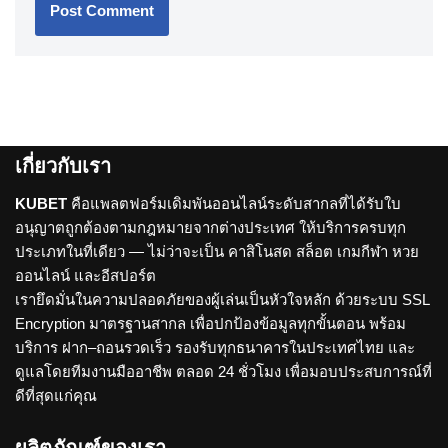
เกี่ยวกับเรา
KUBET
คือแพลตฟอร์มเดิมพันออนไลน์ระดับสากลที่ได้รับใบ
อนุญาตถูกต้องตามกฎหมายจากต่างประเทศ ให้บริการครบทุก
ประเภทในที่เดียว — ไม่ว่าจะเป็น คาสิโนสด สล็อต เกมกีฬา หวย
ออนไลน์ และอีสปอร์ต
เรายึดมั่นในความปลอดภัยของผู้เล่นเป็นหัวใจหลัก ด้วยระบบ SSL
Encryption มาตรฐานสากล เพื่อปกป้องข้อมูลทุกขั้นตอน พร้อม
บริการ ฝาก–ถอนรวดเร็ว รองรับทุกธนาคารในประเทศไทย และ
ดูแลโดยทีมงานมืออาชีพ ตลอด 24 ชั่วโมง เพื่อมอบประสบการณ์ที่
ดีที่สุดแก่คุณ