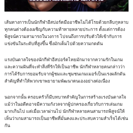
เส้นทางการเป็นนักกีฬาอีสปอร์ตมืออาชีพไม่ได้โรยด้วยกลีบกุหลาบ
ทุกคนต่างต้องเผชิญกับความท้าทายหลายประการ ตั้งแต่การต้อง
พิสูจน์ความสามารถในวงการ ไปจนถึงการปรับตัวให้เข้ากับการ
แข่งขันในระดับที่สูงขึ้น ซึ่งมักเต็มไปด้วยความกดดัน
แรงบันดาลใจของนักกีฬาอีสปอร์ตไทยมักมาจากความรักในเกม
และความฝันที่จะทำสิ่งที่รักให้เป็นอาชีพ นักกีฬาหลายคนกล่าวว่า
การได้รับการยอมรับจากผู้ชมและชุมชนเกมเมอร์เป็นแรงผลักดัน
สำคัญที่ทำให้พวกเขาพยายามพัฒนาตนเองอย่างต่อเนื่อง
นอกจากนั้น ครอบครัวก็มีบทบาทสำคัญในการสร้างแรงบันดาลใจ
แม้ว่าในอดีตอาจมีความกังวลจากผู้ปกครองเกี่ยวกับการเล่นเกม
มากเกินไป แต่เมื่อเวลาผ่านไป นักกีฬาหลายคนสามารถพิสูจน์ให้
เห็นว่าเกมสามารถเป็นอาชีพที่มั่นคงและประสบความสำเร็จได้เช่น
กัน