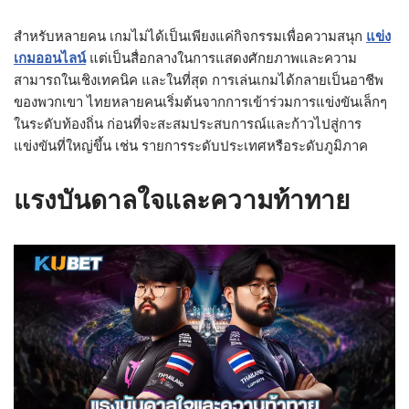
สำหรับหลายคน เกมไม่ได้เป็นเพียงแค่กิจกรรมเพื่อความสนุก
แข่ง
เกมออนไลน์
แต่เป็นสื่อกลางในการแสดงศักยภาพและความ
สามารถในเชิงเทคนิค และในที่สุด การเล่นเกมได้กลายเป็นอาชีพ
ของพวกเขา ไทยหลายคนเริ่มต้นจากการเข้าร่วมการแข่งขันเล็กๆ
ในระดับท้องถิ่น ก่อนที่จะสะสมประสบการณ์และก้าวไปสู่การ
แข่งขันที่ใหญ่ขึ้น เช่น รายการระดับประเทศหรือระดับภูมิภาค
แรงบันดาลใจและความท้าทาย