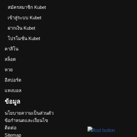
สมัครสมาชิก Kubet
เข้าสู่ระบบ Kubet
ฝากเงิน Kubet
โปรโมชั่น Kubet
คาสิโน
สล็อต
หวย
อีสปอร์ต
แทงบอล
ข้อมูล
นโยบายความเป็นส่วนตัว
ข้อกำหนดและเงื่อนไข
ติดต่อ
Sitemap