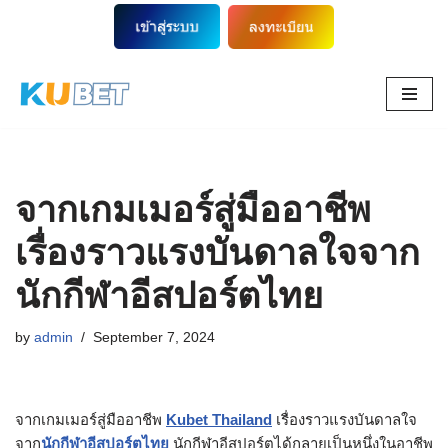
Skip
to
content
จากเกมเมอร์สู่มืออาชีพ
เรื่องราวแรงบันดาลใจจาก
นักกีฬาอีสปอร์ตไทย
by
admin
September 7, 2024
จากเกมเมอร์สู่มืออาชีพ
Kubet Thailand
เรื่องราวแรงบันดาลใจ
จาก
นักกีฬาอีสปอร์ตไทย
นักกีฬาอีสปอร์ตได้กลายเป็นหนึ่งในอาชีพ