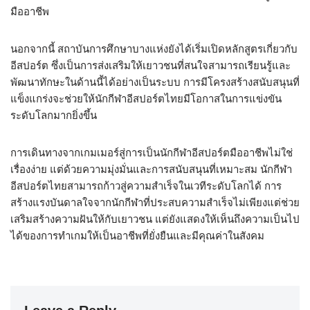
มืออาชีพ
นอกจากนี้ สถาบันการศึกษาบางแห่งยังได้เริ่มเปิดหลักสูตรเกี่ยวกับ
อีสปอร์ต ซึ่งเป็นการส่งเสริมให้เยาวชนที่สนใจสามารถเรียนรู้และ
พัฒนาทักษะในด้านนี้ได้อย่างเป็นระบบ การมีโครงสร้างสนับสนุนที่
แข็งแกร่งจะช่วยให้นักกีฬาอีสปอร์ตไทยมีโอกาสในการแข่งขัน
ระดับโลกมากยิ่งขึ้น
การเดินทางจากเกมเมอร์สู่การเป็นนักกีฬาอีสปอร์ตมืออาชีพไม่ใช่
เรื่องง่าย แต่ด้วยความมุ่งมั่นและการสนับสนุนที่เหมาะสม นักกีฬา
อีสปอร์ตไทยสามารถก้าวสู่ความสำเร็จในเวทีระดับโลกได้ การ
สร้างแรงบันดาลใจจากนักกีฬาที่ประสบความสำเร็จไม่เพียงแต่ช่วย
เสริมสร้างความฝันให้กับเยาวชน แต่ยังแสดงให้เห็นถึงความเป็นไป
ได้ของการทำเกมให้เป็นอาชีพที่ยั่งยืนและมีคุณค่าในสังคม