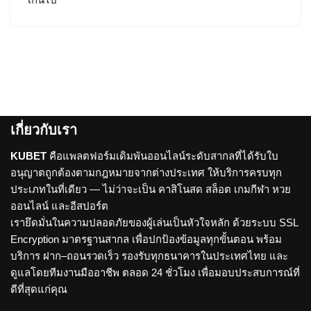
เกี่ยวกับเรา
KUBET
คือแพลตฟอร์มเดิมพันออนไลน์ระดับสากลที่ได้รับใบ
อนุญาตถูกต้องตามกฎหมายจากต่างประเทศ ให้บริการครบทุก
ประเภทในที่เดียว — ไม่ว่าจะเป็น คาสิโนสด สล็อต เกมกีฬา หวย
ออนไลน์ และอีสปอร์ต
เรายึดมั่นในความปลอดภัยของผู้เล่นเป็นหัวใจหลัก ด้วยระบบ SSL
Encryption มาตรฐานสากล เพื่อปกป้องข้อมูลทุกขั้นตอน พร้อม
บริการ ฝาก–ถอนรวดเร็ว รองรับทุกธนาคารในประเทศไทย และ
ดูแลโดยทีมงานมืออาชีพ ตลอด 24 ชั่วโมง เพื่อมอบประสบการณ์ที่
ดีที่สุดแก่คุณ