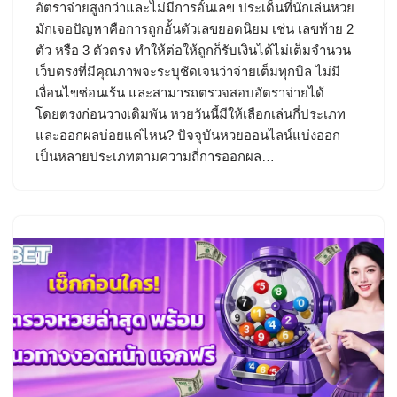
อัตราจ่ายสูงกว่าและไม่มีการอั้นเลข ประเด็นที่นักเล่นหวย
มักเจอปัญหาคือการถูกอั้นตัวเลขยอดนิยม เช่น เลขท้าย 2
ตัว หรือ 3 ตัวตรง ทำให้ต่อให้ถูกก็รับเงินได้ไม่เต็มจำนวน
เว็บตรงที่มีคุณภาพจะระบุชัดเจนว่าจ่ายเต็มทุกบิล ไม่มี
เงื่อนไขซ่อนเร้น และสามารถตรวจสอบอัตราจ่ายได้
โดยตรงก่อนวางเดิมพัน หวยวันนี้มีให้เลือกเล่นกี่ประเภท
และออกผลบ่อยแค่ไหน? ปัจจุบันหวยออนไลน์แบ่งออก
เป็นหลายประเภทตามความถี่การออกผล…