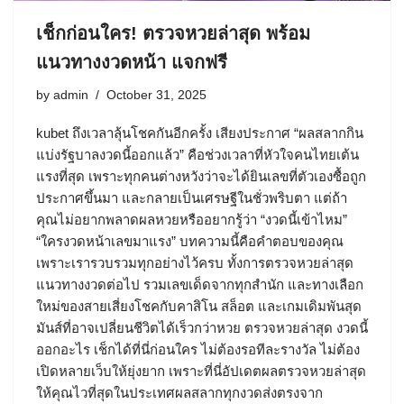
เช็กก่อนใคร! ตรวจหวยล่าสุด พร้อม
แนวทางงวดหน้า แจกฟรี
by
admin
October 31, 2025
kubet ถึงเวลาลุ้นโชคกันอีกครั้ง เสียงประกาศ “ผลสลากกิน
แบ่งรัฐบาลงวดนี้ออกแล้ว” คือช่วงเวลาที่หัวใจคนไทยเต้น
แรงที่สุด เพราะทุกคนต่างหวังว่าจะได้ยินเลขที่ตัวเองซื้อถูก
ประกาศขึ้นมา และกลายเป็นเศรษฐีในชั่วพริบตา แต่ถ้า
คุณไม่อยากพลาดผลหวยหรืออยากรู้ว่า “งวดนี้เข้าไหม”
“ใครงวดหน้าเลขมาแรง” บทความนี้คือคำตอบของคุณ
เพราะเรารวบรวมทุกอย่างไว้ครบ ทั้งการตรวจหวยล่าสุด
แนวทางงวดต่อไป รวมเลขเด็ดจากทุกสำนัก และทางเลือก
ใหม่ของสายเสี่ยงโชคกับคาสิโน สล็อต และเกมเดิมพันสุด
มันส์ที่อาจเปลี่ยนชีวิตได้เร็วกว่าหวย ตรวจหวยล่าสุด งวดนี้
ออกอะไร เช็กได้ที่นี่ก่อนใคร ไม่ต้องรอทีละรางวัล ไม่ต้อง
เปิดหลายเว็บให้ยุ่งยาก เพราะที่นี่อัปเดตผลตรวจหวยล่าสุด
ให้คุณไวที่สุดในประเทศผลสลากทุกงวดส่งตรงจาก