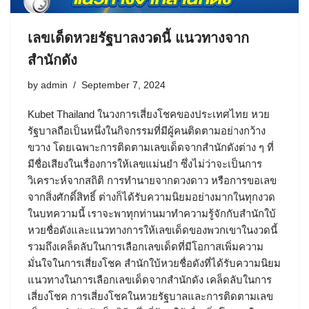
เลขเด็ดหวยรัฐบาลงวดนี้ แนวทางจาก
สำนักดัง
by
admin
September 7, 2024
Kubet Thailand ในวงการเสี่ยงโชคของประเทศไทย หวย
รัฐบาลถือเป็นหนึ่งในกิจกรรมที่มีผู้คนติดตามอย่างกว้าง
ขวาง โดยเฉพาะการติดตามเลขเด็ดจากสำนักดังต่าง ๆ ที่
มีชื่อเสียงในเรื่องการให้เลขแม่นยำ ซึ่งไม่ว่าจะเป็นการ
วิเคราะห์จากสถิติ การทำนายจากดวงดาว หรือการขอเลข
จากสิ่งศักดิ์สิทธิ์ ต่างก็ได้รับความนิยมอย่างมากในทุกงวด
ในบทความนี้ เราจะพาทุกท่านมาทำความรู้จักกับสำนักใบ้
หวยชื่อดังและแนวทางการให้เลขเด็ดของพวกเขาในงวดนี้
รวมถึงเคล็ดลับในการเลือกเลขเด็ดที่มีโอกาสเพิ่มความ
มั่นใจในการเสี่ยงโชค สำนักใบ้หวยชื่อดังที่ได้รับความนิยม
แนวทางในการเลือกเลขเด็ดจากสำนักดัง เคล็ดลับในการ
เสี่ยงโชค การเสี่ยงโชคในหวยรัฐบาลและการติดตามเลข