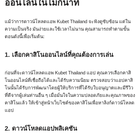
ออนไลน์ในไม่กี่นาที
แม้ว่าการดาวน์โหลดแอพ Kubet Thailand จะฟังดูซับซ้อน แต่ใน
ความเป็นจริง มันง่ายและใช้เวลาไม่นาน คุณสามารถทำตามขั้น
ตอนดังนี้เพื่อเริ่มต้น:
1. เลือกคาสิโนออนไลน์ที่คุณต้องการเล่น
ก่อนที่จะดาวน์โหลดแอพ Kubet Thailand แอป คุณควรเลือกคาสิ
โนออนไลน์ที่เชื่อถือได้และได้รับความนิยม ตรวจสอบว่าแอปคาสิ
โนนั้นได้รับการพัฒนาโดยผู้ให้บริการที่ได้รับใบอนุญาตและมีรีวิว
ที่ดีจากผู้เล่นท่านอื่น ๆ เมื่อมั่นใจในความปลอดภัยและคุณภาพของ
คาสิโนแล้ว ให้เข้าสู่หน้าเว็บไซต์ของคาสิโนเพื่อหาลิงก์ดาวน์โหลด
แอป
2. ดาวน์โหลดแอปพลิเคชัน