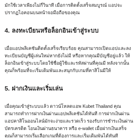
มักใช้เวลาเพียงไม่กี่วินาที เมื่อการติดตั้งเสร็จสมบูรณ์ แอปจะ
ปรากฏไอคอนบนหน้าจอมือถือของคุณ
4. ลงทะเบียนหรือล็อกอินเข้าสู่ระบบ
เมื่อแอปพลิเคชันติดตั้งเสร็จเรียบร้อย คุณสามารถเปิดแอปและลง
ทะเบียนบัญชีผู้เล่นใหม่หากยังไม่มี หรือหากคุณมีบัญชีอยู่แล้ว ให้
ล็อกอินเข้าสู่ระบบโดยใช้ชื่อผู้ใช้และรหัสผ่านที่คุณมี หลังจากนั้น
คุณก็พร้อมที่จะเริ่มเดิมพันและสนุกกับเกมที่คาสิโนมีให้
5. ฝากเงินและเริ่มเล่น
เมื่อคุณเข้าสู่ระบบแล้ว ดาวน์โหลดแอพ Kubet Thailand คุณ
สามารถทำการฝากเงินผ่านแอปพลิเคชันได้ทันที การฝากเงินผ่าน
แอปคาสิโนออนไลน์มักจะง่ายและรวดเร็ว รองรับการชำระเงินผ่าน
บัตรเครดิต โอนเงินผ่านธนาคาร หรือ e-wallet เมื่อฝากเงินเสร็จ
คุณก็สามารถเริ่มเลือกเกมที่ต้องการและเริ่มเดิมพันได้ทันที