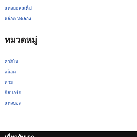
แทงบอลสเต็ป
สล็อต ทดลอง
หมวดหมู่
คาสิโน
สล็อต
หวย
อีสปอร์ต
แทงบอล