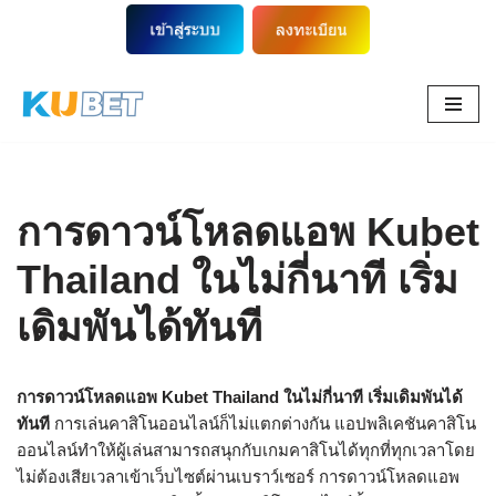
Skip
to
content
การดาวน์โหลดแอพ Kubet
Thailand ในไม่กี่นาที เริ่ม
เดิมพันได้ทันที
การดาวน์โหลดแอพ Kubet Thailand ในไม่กี่นาที เริ่มเดิมพันได้
ทันที
การเล่นคาสิโนออนไลน์ก็ไม่แตกต่างกัน แอปพลิเคชันคาสิโน
ออนไลน์ทำให้ผู้เล่นสามารถสนุกกับเกมคาสิโนได้ทุกที่ทุกเวลาโดย
ไม่ต้องเสียเวลาเข้าเว็บไซต์ผ่านเบราว์เซอร์ การดาวน์โหลดแอพ