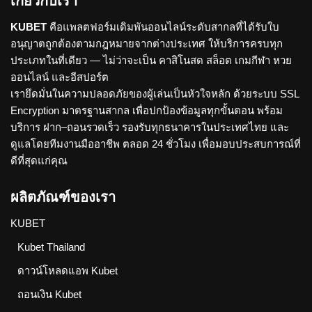
เกี่ยวกับเรา
KUBET
คือแพลตฟอร์มเดิมพันออนไลน์ระดับสากลที่ได้รับใบ
อนุญาตถูกต้องตามกฎหมายจากต่างประเทศ ให้บริการครบทุก
ประเภทในที่เดียว — ไม่ว่าจะเป็น คาสิโนสด สล็อต เกมกีฬา หวย
ออนไลน์ และอีสปอร์ต
เรายึดมั่นในความปลอดภัยของผู้เล่นเป็นหัวใจหลัก ด้วยระบบ SSL
Encryption มาตรฐานสากล เพื่อปกป้องข้อมูลทุกขั้นตอน พร้อม
บริการ ฝาก–ถอนรวดเร็ว รองรับทุกธนาคารในประเทศไทย และ
ดูแลโดยทีมงานมืออาชีพ ตลอด 24 ชั่วโมง เพื่อมอบประสบการณ์ที่
ดีที่สุดแก่คุณ
ผลิตภัณฑ์ของเรา
KUBET
Kubet Thailand
ดาวน์โหลดแอพ Kubet
ถอนเงิน Kubet